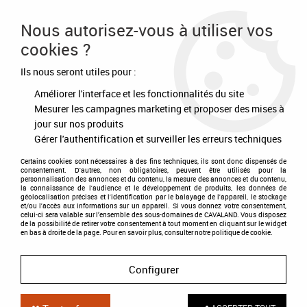
Frais de port offert à partir de 80€ d'achat
Nous autorisez-vous à utiliser vos
cookies ?
0
Ils nous seront utiles pour :
Améliorer l'interface et les fonctionnalités du site
Accueil
>
Soins
>
Pansage
>
Hygiène
Mesurer les campagnes marketing et proposer des mises à
jour sur nos produits
HYGIÈNE
Gérer l'authentification et surveiller les erreurs techniques
Certains cookies sont nécessaires à des fins techniques, ils sont donc dispensés de
consentement. D'autres, non obligatoires, peuvent être utilisés pour la
personnalisation des annonces et du contenu, la mesure des annonces et du contenu,
TRIER & FILTRER
la connaissance de l'audience et le développement de produits, les données de
géolocalisation précises et l'identification par le balayage de l'appareil, le stockage
et/ou l'accès aux informations sur un appareil. Si vous donnez votre consentement,
celui-ci sera valable sur l’ensemble des sous-domaines de CAVALAND. Vous disposez
de la possibilité de retirer votre consentement à tout moment en cliquant sur le widget
25 articles sur
25
en bas à droite de la page. Pour en savoir plus, consulter notre politique de cookie.
Configurer
NOUVEAU