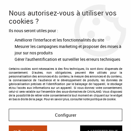
Frais de port offert à partir de 80€ d'achat
Nous autorisez-vous à utiliser vos
cookies ?
0
Ils nous seront utiles pour :
Améliorer l'interface et les fonctionnalités du site
Accueil
>
Contact
Mesurer les campagnes marketing et proposer des mises à
jour sur nos produits
Gérer l'authentification et surveiller les erreurs techniques
CONTACTEZ MAELLE ET MARION
Certains cookies sont nécessaires à des fins techniques, ils sont donc dispensés de
consentement. D'autres, non obligatoires, peuvent être utilisés pour la
personnalisation des annonces et du contenu, la mesure des annonces et du contenu,
la connaissance de l'audience et le développement de produits, les données de
géolocalisation précises et l'identification par le balayage de l'appareil, le stockage
et/ou l'accès aux informations sur un appareil. Si vous donnez votre consentement,
Vous avez une question sur notre sellerie ou sur nos
celui-ci sera valable sur l’ensemble des sous-domaines de CAVALAND. Vous disposez
produits ? Vous pouvez nous laisser un message en
de la possibilité de retirer votre consentement à tout moment en cliquant sur le widget
en bas à droite de la page. Pour en savoir plus, consulter notre politique de cookie.
remplissant le formulaire ci-dessous, nous ne
manquerons pas de vous répondre.
Configurer
09 80
Vous pouvez nous joindre aussi par téléphone au
41 29 11
06 31 74 41 22
o
u au
et par mail à