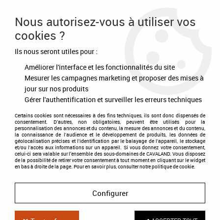
Frais de port offert à partir de 80€ d'achat
Nous autorisez-vous à utiliser vos
cookies ?
0
Ils nous seront utiles pour :
Améliorer l'interface et les fonctionnalités du site
Accueil
>
Equipement du cheval
>
Tapis - Bonnets - Amortisseurs
Mesurer les campagnes marketing et proposer des mises à
jour sur nos produits
TAPIS - BONNETS - AMORTISSEURS
Gérer l'authentification et surveiller les erreurs techniques
Certains cookies sont nécessaires à des fins techniques, ils sont donc dispensés de
consentement. D'autres, non obligatoires, peuvent être utilisés pour la
personnalisation des annonces et du contenu, la mesure des annonces et du contenu,
la connaissance de l'audience et le développement de produits, les données de
Tapis de Selle
géolocalisation précises et l'identification par le balayage de l'appareil, le stockage
et/ou l'accès aux informations sur un appareil. Si vous donnez votre consentement,
celui-ci sera valable sur l’ensemble des sous-domaines de CAVALAND. Vous disposez
de la possibilité de retirer votre consentement à tout moment en cliquant sur le widget
en bas à droite de la page. Pour en savoir plus, consulter notre politique de cookie.
Configurer