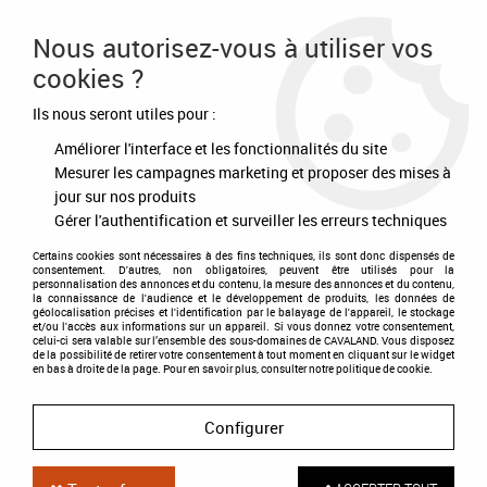
Frais de port offert à partir de 80€ d'achat
Nous autorisez-vous à utiliser vos
cookies ?
0
Ils nous seront utiles pour :
Améliorer l'interface et les fonctionnalités du site
Accueil
>
Equipement du cheval
Mesurer les campagnes marketing et proposer des mises à
jour sur nos produits
EQUIPEMENT DU CHEVAL
Gérer l'authentification et surveiller les erreurs techniques
Vous trouverez ici, tout
l'équipement
nécessaire
Certains cookies sont nécessaires à des fins techniques, ils sont donc dispensés de
consentement. D'autres, non obligatoires, peuvent être utilisés pour la
pour votre
cheval
. Des
articles textiles
tels que les
personnalisation des annonces et du contenu, la mesure des annonces et du contenu,
la connaissance de l'audience et le développement de produits, les données de
tapis, bonnets ou encore couvertures. Tout le
géolocalisation précises et l'identification par le balayage de l'appareil, le stockage
et/ou l'accès aux informations sur un appareil. Si vous donnez votre consentement,
harnachement
, licol, bridon, sangles... Ainsi que les
celui-ci sera valable sur l’ensemble des sous-domaines de CAVALAND. Vous disposez
de la possibilité de retirer votre consentement à tout moment en cliquant sur le widget
protections
pour le travail, le transport et le box.
en bas à droite de la page. Pour en savoir plus, consulter notre politique de cookie.
Configurer
Licol et Longe