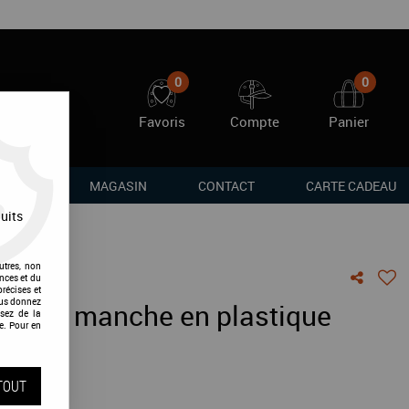
0
0
Favoris
Compte
Panier
RQUES
MAGASIN
CONTACT
CARTE CADEAU
uits
utres, non
nces et du
récises et
vous donnez
 avec manche en plastique
sez de la
e. Pour en
vis !
TOUT