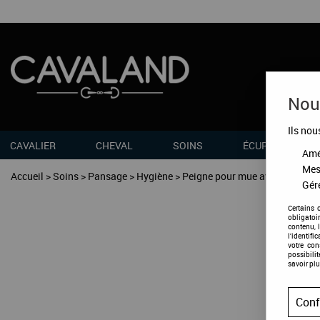
Nous
Ils nou
CAVALIER
CHEVAL
SOINS
ÉCURIES
Amél
Mes
Accueil
>
Soins
>
Pansage
>
Hygiène
>
Peigne pour mue avec manche 
Gére
Certains 
obligatoi
contenu, 
l'identifi
votre co
possibili
savoir plu
Conf