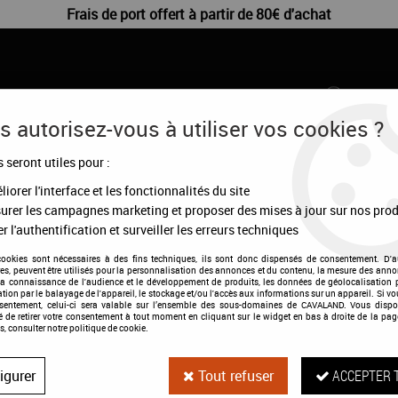
Frais de port offert à partir de 80€ d'achat
 autorisez-vous à utiliser vos cookies ?
s seront utiles pour :
CHIENS
DÉSTOCKAGE
CONFIGURATEUR
MA
iorer l'interface et les fonctionnalités du site
urer les campagnes marketing et proposer des mises à jour sur nos prod
en plastique
r l'authentification et surveiller les erreurs techniques
cookies sont nécessaires à des fins techniques, ils sont donc dispensés de consentement. D'a
res, peuvent être utilisés pour la personnalisation des annonces et du contenu, la mesure des anno
la connaissance de l'audience et le développement de produits, les données de géolocalisation p
cation par le balayage de l'appareil, le stockage et/ou l'accès aux informations sur un appareil. Si 
Peigne pour mue
nsentement, celui-ci sera valable sur l’ensemble des sous-domaines de CAVALAND. Vous dispo
té de retirer votre consentement à tout moment en cliquant sur le widget en bas à droite de la pag
s, consulter notre politique de cookie.
Soyez le premier à donner votre a
17
,
95
€
TTC
igurer
Tout refuser
ACCEPTER 