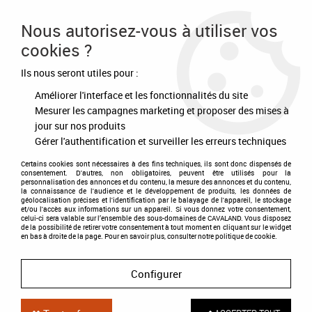
Frais de port offert à partir de 80€ d'achat
Nous autorisez-vous à utiliser vos
cookies ?
0
Ils nous seront utiles pour :
Améliorer l'interface et les fonctionnalités du site
Accueil
>
Soins
>
Pansage
>
Hygiène
>
Eponge extensible
Mesurer les campagnes marketing et proposer des mises à
jour sur nos produits
Gérer l'authentification et surveiller les erreurs techniques
Certains cookies sont nécessaires à des fins techniques, ils sont donc dispensés de
consentement. D'autres, non obligatoires, peuvent être utilisés pour la
personnalisation des annonces et du contenu, la mesure des annonces et du contenu,
la connaissance de l'audience et le développement de produits, les données de
géolocalisation précises et l'identification par le balayage de l'appareil, le stockage
et/ou l'accès aux informations sur un appareil. Si vous donnez votre consentement,
celui-ci sera valable sur l’ensemble des sous-domaines de CAVALAND. Vous disposez
de la possibilité de retirer votre consentement à tout moment en cliquant sur le widget
en bas à droite de la page. Pour en savoir plus, consulter notre politique de cookie.
Configurer