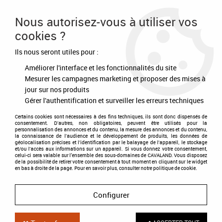
Frais de port offert à partir de 80€ d'achat
Nous autorisez-vous à utiliser vos
cookies ?
0
Ils nous seront utiles pour :
Améliorer l'interface et les fonctionnalités du site
Accueil
>
Sellerie Cavaland
Mesurer les campagnes marketing et proposer des mises à
jour sur nos produits
NOTRE SELLERIE À SAINT MARTIN D'HÈRES
Gérer l'authentification et surveiller les erreurs techniques
Certains cookies sont nécessaires à des fins techniques, ils sont donc dispensés de
consentement. D'autres, non obligatoires, peuvent être utilisés pour la
personnalisation des annonces et du contenu, la mesure des annonces et du contenu,
la connaissance de l'audience et le développement de produits, les données de
géolocalisation précises et l'identification par le balayage de l'appareil, le stockage
et/ou l'accès aux informations sur un appareil. Si vous donnez votre consentement,
celui-ci sera valable sur l’ensemble des sous-domaines de CAVALAND. Vous disposez
de la possibilité de retirer votre consentement à tout moment en cliquant sur le widget
en bas à droite de la page. Pour en savoir plus, consulter notre politique de cookie.
Configurer