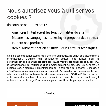
Frais de port offert à partir de 80€ d'achat
Nous autorisez-vous à utiliser vos
cookies ?
0
Ils nous seront utiles pour :
Améliorer l'interface et les fonctionnalités du site
Accueil
>
Ecurie - Concours
>
Matériels d'écurie
>
Porte selle pliant rond
Mesurer les campagnes marketing et proposer des mises à
jour sur nos produits
Gérer l'authentification et surveiller les erreurs techniques
Certains cookies sont nécessaires à des fins techniques, ils sont donc dispensés de
consentement. D'autres, non obligatoires, peuvent être utilisés pour la
personnalisation des annonces et du contenu, la mesure des annonces et du contenu,
la connaissance de l'audience et le développement de produits, les données de
géolocalisation précises et l'identification par le balayage de l'appareil, le stockage
et/ou l'accès aux informations sur un appareil. Si vous donnez votre consentement,
celui-ci sera valable sur l’ensemble des sous-domaines de CAVALAND. Vous disposez
de la possibilité de retirer votre consentement à tout moment en cliquant sur le widget
en bas à droite de la page. Pour en savoir plus, consulter notre politique de cookie.
Configurer