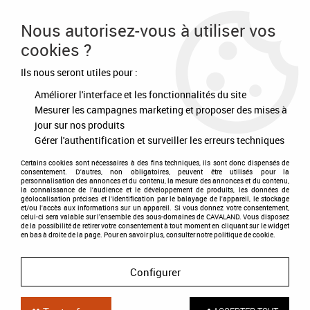
Frais de port offert à partir de 80€ d'achat
Nous autorisez-vous à utiliser vos
cookies ?
0
Ils nous seront utiles pour :
Améliorer l'interface et les fonctionnalités du site
Accueil
>
Equipement du cheval
>
Briderie
>
Embouchures et accessoires
>
Mors pessoa flexi
Mesurer les campagnes marketing et proposer des mises à
jour sur nos produits
Gérer l'authentification et surveiller les erreurs techniques
Certains cookies sont nécessaires à des fins techniques, ils sont donc dispensés de
consentement. D'autres, non obligatoires, peuvent être utilisés pour la
personnalisation des annonces et du contenu, la mesure des annonces et du contenu,
la connaissance de l'audience et le développement de produits, les données de
géolocalisation précises et l'identification par le balayage de l'appareil, le stockage
et/ou l'accès aux informations sur un appareil. Si vous donnez votre consentement,
celui-ci sera valable sur l’ensemble des sous-domaines de CAVALAND. Vous disposez
de la possibilité de retirer votre consentement à tout moment en cliquant sur le widget
en bas à droite de la page. Pour en savoir plus, consulter notre politique de cookie.
Configurer