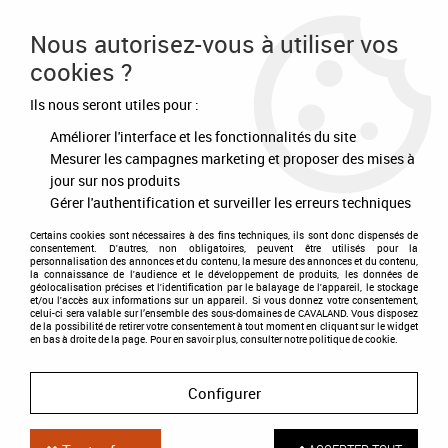
Frais de port offert à partir de 80€ d'achat
Nous autorisez-vous à utiliser vos
cookies ?
0
Ils nous seront utiles pour :
Améliorer l'interface et les fonctionnalités du site
Accueil
>
Equipement du cheval
>
Briderie
>
Enrênements
>
Gogue
Canter
Mesurer les campagnes marketing et proposer des mises à
jour sur nos produits
Gérer l'authentification et surveiller les erreurs techniques
Certains cookies sont nécessaires à des fins techniques, ils sont donc dispensés de
consentement. D'autres, non obligatoires, peuvent être utilisés pour la
personnalisation des annonces et du contenu, la mesure des annonces et du contenu,
la connaissance de l'audience et le développement de produits, les données de
géolocalisation précises et l'identification par le balayage de l'appareil, le stockage
et/ou l'accès aux informations sur un appareil. Si vous donnez votre consentement,
celui-ci sera valable sur l’ensemble des sous-domaines de CAVALAND. Vous disposez
de la possibilité de retirer votre consentement à tout moment en cliquant sur le widget
en bas à droite de la page. Pour en savoir plus, consulter notre politique de cookie.
Configurer