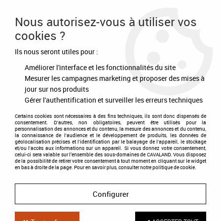
Frais de port offert à partir de 80€ d'achat
Nous autorisez-vous à utiliser vos
cookies ?
0
Ils nous seront utiles pour :
Améliorer l'interface et les fonctionnalités du site
Accueil
>
Soldes d'hiver
>
-60%
>
Couverture de Box 400 gr
Mesurer les campagnes marketing et proposer des mises à
jour sur nos produits
DÉSTOCKAGE
-
60
%
Gérer l'authentification et surveiller les erreurs techniques
Certains cookies sont nécessaires à des fins techniques, ils sont donc dispensés de
consentement. D'autres, non obligatoires, peuvent être utilisés pour la
personnalisation des annonces et du contenu, la mesure des annonces et du contenu,
la connaissance de l'audience et le développement de produits, les données de
géolocalisation précises et l'identification par le balayage de l'appareil, le stockage
et/ou l'accès aux informations sur un appareil. Si vous donnez votre consentement,
celui-ci sera valable sur l’ensemble des sous-domaines de CAVALAND. Vous disposez
de la possibilité de retirer votre consentement à tout moment en cliquant sur le widget
en bas à droite de la page. Pour en savoir plus, consulter notre politique de cookie.
Configurer