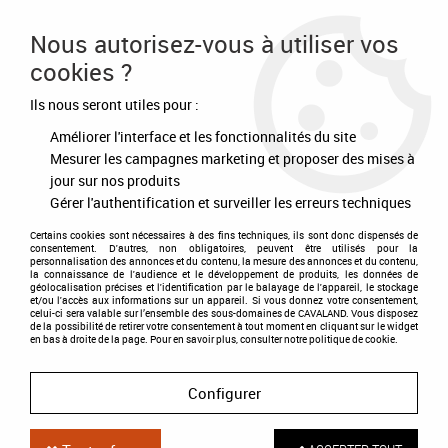
Frais de port offert à partir de 80€ d'achat
Nous autorisez-vous à utiliser vos
cookies ?
0
Ils nous seront utiles pour :
Améliorer l'interface et les fonctionnalités du site
Accueil
>
Soldes d'hiver
Mesurer les campagnes marketing et proposer des mises à
jour sur nos produits
SOLDES D'HIVER
Gérer l'authentification et surveiller les erreurs techniques
Certains cookies sont nécessaires à des fins techniques, ils sont donc dispensés de
consentement. D'autres, non obligatoires, peuvent être utilisés pour la
personnalisation des annonces et du contenu, la mesure des annonces et du contenu,
TRIER & FILTRER
la connaissance de l'audience et le développement de produits, les données de
géolocalisation précises et l'identification par le balayage de l'appareil, le stockage
et/ou l'accès aux informations sur un appareil. Si vous donnez votre consentement,
celui-ci sera valable sur l’ensemble des sous-domaines de CAVALAND. Vous disposez
de la possibilité de retirer votre consentement à tout moment en cliquant sur le widget
60 articles sur
211
en bas à droite de la page. Pour en savoir plus, consulter notre politique de cookie.
Configurer
DÉSTOCKAGE
-30 %