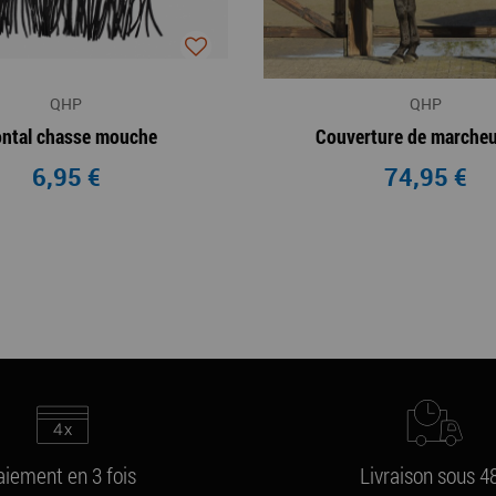
QHP
QHP
ontal chasse mouche
Couverture de marcheu
6,95 €
74,95 €
aiement en 3 fois
Livraison sous 4