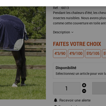
Réf. :
6013
Pendant les chaleurs d’été, les che
insectes nuisibles. Nous avons plus
comme cette couverture en toile anti
Description
FAITES VOTRE CHOIX
4'3/90
4'9/100
5'0/105
5
Disponibilité
Sélectionnez un article pour voir la
Recevoir une alerte