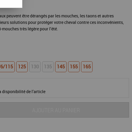
vaux peuvent être dérangés par les mouches, les taons et autres
ieurs solutions pour protéger votre cheval contre ces inconvénients,
-mouches très légère pour l’été.
'6/115
125
130
135
145
155
165
 disponibilité de l’article
AJOUTER AU PANIER