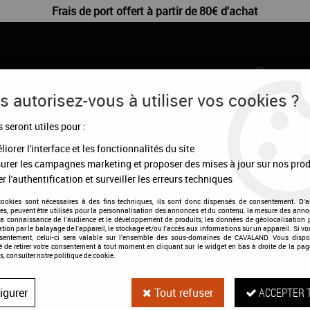
Frais de port offert à partir de 80€ d'achat
 autorisez-vous à utiliser vos cookies ?
s seront utiles pour :
CHIENS
DÉSTOCKAGE
CONFIGURATEUR
MA
iorer l'interface et les fonctionnalités du site
urer les campagnes marketing et proposer des mises à jour sur nos prod
uche + cou
r l'authentification et surveiller les erreurs techniques
cookies sont nécessaires à des fins techniques, ils sont donc dispensés de consentement. D'a
res, peuvent être utilisés pour la personnalisation des annonces et du contenu, la mesure des anno
la connaissance de l'audience et le développement de produits, les données de géolocalisation p
cation par le balayage de l'appareil, le stockage et/ou l'accès aux informations sur un appareil. Si 
Couverture anti
nsentement, celui-ci sera valable sur l’ensemble des sous-domaines de CAVALAND. Vous dispo
té de retirer votre consentement à tout moment en cliquant sur le widget en bas à droite de la pag
s, consulter notre politique de cookie.
Soyez le premier à donner votre a
igurer
Tout refuser
ACCEPTER 
79
,
95
€
TTC