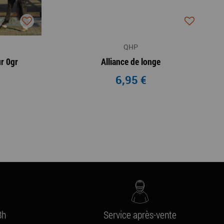
QHP
r 0gr
Alliance de longe
6,95 €
8h
Service après-vente