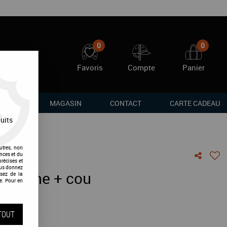
0
0
Favoris
Compte
Panier
RQUES
MAGASIN
CONTACT
CARTE CADEAU
uits
utres, non
nces et du
récises et
vous donnez
-mouche + cou
sez de la
e. Pour en
vis !
TOUT