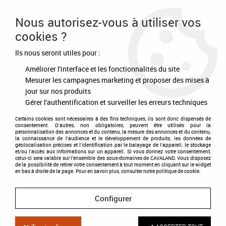
Frais de port offert à partir de 80€ d'achat
Nous autorisez-vous à utiliser vos
cookies ?
0
Ils nous seront utiles pour :
Améliorer l'interface et les fonctionnalités du site
Accueil
>
Ecurie - Concours
>
Matériels d'écurie
>
Longe d'attache 90cm
Mesurer les campagnes marketing et proposer des mises à
jour sur nos produits
Gérer l'authentification et surveiller les erreurs techniques
Certains cookies sont nécessaires à des fins techniques, ils sont donc dispensés de
consentement. D'autres, non obligatoires, peuvent être utilisés pour la
personnalisation des annonces et du contenu, la mesure des annonces et du contenu,
la connaissance de l'audience et le développement de produits, les données de
géolocalisation précises et l'identification par le balayage de l'appareil, le stockage
et/ou l'accès aux informations sur un appareil. Si vous donnez votre consentement,
celui-ci sera valable sur l’ensemble des sous-domaines de CAVALAND. Vous disposez
de la possibilité de retirer votre consentement à tout moment en cliquant sur le widget
en bas à droite de la page. Pour en savoir plus, consulter notre politique de cookie.
Configurer