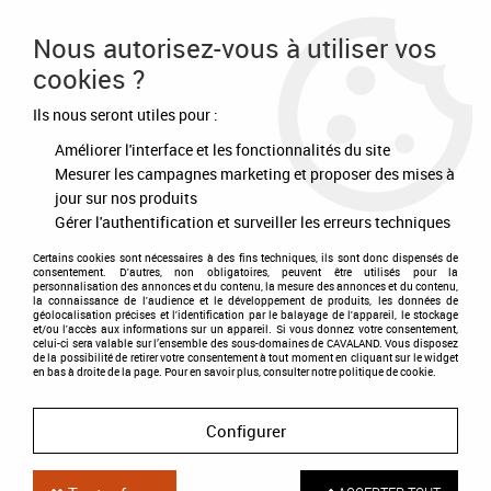
Frais de port offert à partir de 80€ d'achat
Nous autorisez-vous à utiliser vos
cookies ?
0
Ils nous seront utiles pour :
Améliorer l'interface et les fonctionnalités du site
Accueil
>
Soins
>
Pansage
>
Brosses
>
Brosse polypro Borstiq
Mesurer les campagnes marketing et proposer des mises à
jour sur nos produits
Gérer l'authentification et surveiller les erreurs techniques
Certains cookies sont nécessaires à des fins techniques, ils sont donc dispensés de
consentement. D'autres, non obligatoires, peuvent être utilisés pour la
personnalisation des annonces et du contenu, la mesure des annonces et du contenu,
la connaissance de l'audience et le développement de produits, les données de
géolocalisation précises et l'identification par le balayage de l'appareil, le stockage
et/ou l'accès aux informations sur un appareil. Si vous donnez votre consentement,
celui-ci sera valable sur l’ensemble des sous-domaines de CAVALAND. Vous disposez
de la possibilité de retirer votre consentement à tout moment en cliquant sur le widget
en bas à droite de la page. Pour en savoir plus, consulter notre politique de cookie.
Configurer