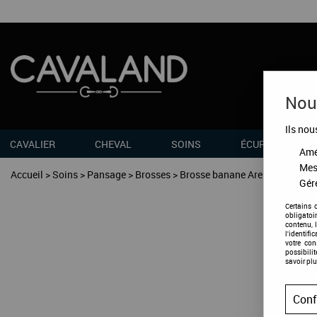
Nous
Ils nou
CAVALIER
CHEVAL
SOINS
ÉCURIES
Amél
Mes
Accueil
>
Soins
>
Pansage
>
Brosses
>
Brosse banane Arenga
Gére
Certains 
obligatoi
contenu, 
l'identifi
votre co
possibili
savoir plu
Conf