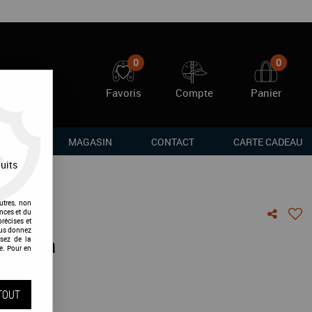
0
0
Favoris
Compte
Panier
RQUES
MAGASIN
CONTACT
CARTE CADEAU
uits
utres, non
nces et du
récises et
vous donnez
Arenga
sez de la
e. Pour en
vis !
TOUT