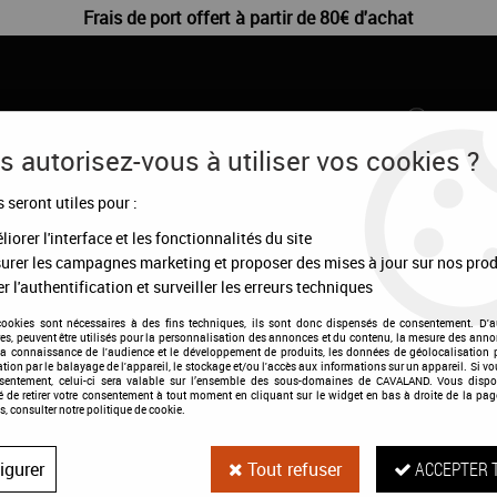
Frais de port offert à partir de 80€ d'achat
 autorisez-vous à utiliser vos cookies ?
s seront utiles pour :
CHIENS
DÉSTOCKAGE
CONFIGURATEUR
MA
iorer l'interface et les fonctionnalités du site
urer les campagnes marketing et proposer des mises à jour sur nos prod
r l'authentification et surveiller les erreurs techniques
cookies sont nécessaires à des fins techniques, ils sont donc dispensés de consentement. D'a
res, peuvent être utilisés pour la personnalisation des annonces et du contenu, la mesure des anno
la connaissance de l'audience et le développement de produits, les données de géolocalisation p
cation par le balayage de l'appareil, le stockage et/ou l'accès aux informations sur un appareil. Si 
Brosse à crins B
nsentement, celui-ci sera valable sur l’ensemble des sous-domaines de CAVALAND. Vous dispo
té de retirer votre consentement à tout moment en cliquant sur le widget en bas à droite de la pag
s, consulter notre politique de cookie.
Soyez le premier à donner votre a
igurer
Tout refuser
ACCEPTER 
17
,
99
€
TTC