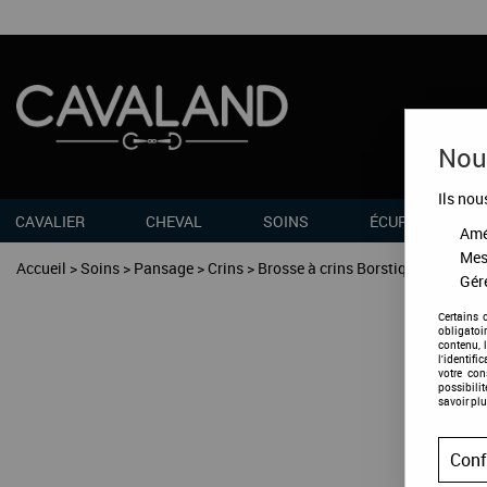
Nous
Ils nou
CAVALIER
CHEVAL
SOINS
ÉCURIES
Amél
Mes
Accueil
>
Soins
>
Pansage
>
Crins
>
Brosse à crins Borstiq
Gére
Certains 
obligatoi
contenu, 
l'identifi
votre co
possibili
savoir plu
Conf