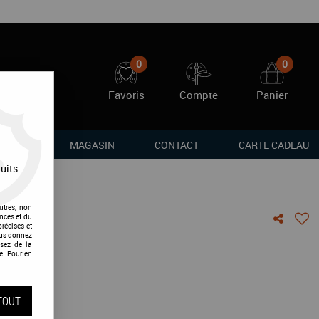
0
0
Favoris
Compte
Panier
RQUES
MAGASIN
CONTACT
CARTE CADEAU
uits
utres, non
nces et du
récises et
vous donnez
orstiq
sez de la
e. Pour en
vis !
TOUT