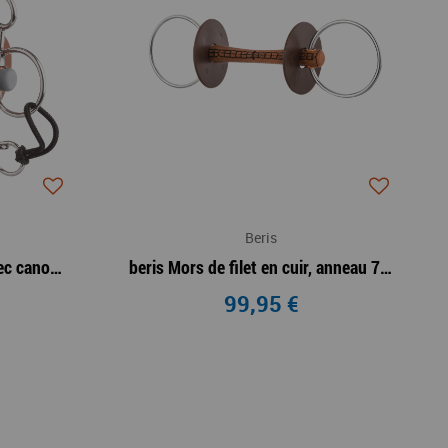
Beris
beris Mors Pelham court avec canon à passage de languedoux
beris Mors de filet en cuir, anneau 7,5 cm Doux
99,95 €