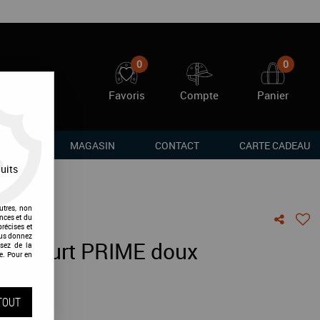
0
0
Favoris
Compte
Panier
RQUES
MAGASIN
CONTACT
CARTE CADEAU
uits
utres, non
nces et du
récises et
vous donnez
am court PRIME doux
sez de la
e. Pour en
vis !
TOUT