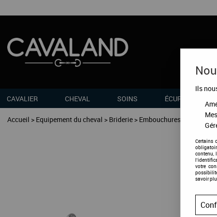
Nous
Ils nou
CAVALIER
CHEVAL
SOINS
ÉCURIES
Amél
Mes
Accueil
>
Equipement du cheval
>
Briderie
>
Embouchures et accessoi
Gére
Certains 
obligatoi
contenu, 
l'identifi
votre co
possibili
savoir plu
Conf