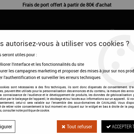
Frais de port offert à partir de 80€ d'achat
 autorisez-vous à utiliser vos cookies ?
s seront utiles pour :
CHIENS
DÉSTOCKAGE
CONFIGURATEUR
MA
iorer l'interface et les fonctionnalités du site
urer les campagnes marketing et proposer des mises à jour sur nos prod
res
>
beris Mors Pelham court PRIME doux
r l'authentification et surveiller les erreurs techniques
cookies sont nécessaires à des fins techniques, ils sont donc dispensés de consentement. D'a
res, peuvent être utilisés pour la personnalisation des annonces et du contenu, la mesure des anno
la connaissance de l'audience et le développement de produits, les données de géolocalisation p
cation par le balayage de l'appareil, le stockage et/ou l'accès aux informations sur un appareil. Si 
beris Mors Pelh
nsentement, celui-ci sera valable sur l’ensemble des sous-domaines de CAVALAND. Vous dispo
té de retirer votre consentement à tout moment en cliquant sur le widget en bas à droite de la pag
s, consulter notre politique de cookie.
Soyez le premier à donner votre a
igurer
Tout refuser
ACCEPTER 
179
,
95
€
TTC