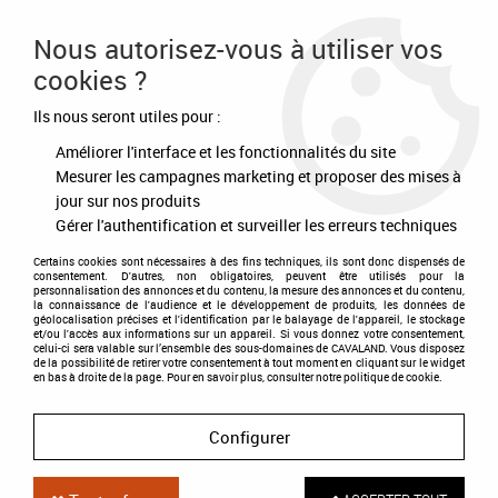
Frais de port offert à partir de 80€ d'achat
Nous autorisez-vous à utiliser vos
cookies ?
0
Ils nous seront utiles pour :
Améliorer l'interface et les fonctionnalités du site
Accueil
>
Equipement du cheval
>
Briderie
>
Embouchures et accessoires
>
beris Mors de filet en cuir, anneau 7,5 cm
Mesurer les campagnes marketing et proposer des mises à
Doux
jour sur nos produits
Gérer l'authentification et surveiller les erreurs techniques
Certains cookies sont nécessaires à des fins techniques, ils sont donc dispensés de
consentement. D'autres, non obligatoires, peuvent être utilisés pour la
personnalisation des annonces et du contenu, la mesure des annonces et du contenu,
la connaissance de l'audience et le développement de produits, les données de
géolocalisation précises et l'identification par le balayage de l'appareil, le stockage
et/ou l'accès aux informations sur un appareil. Si vous donnez votre consentement,
celui-ci sera valable sur l’ensemble des sous-domaines de CAVALAND. Vous disposez
de la possibilité de retirer votre consentement à tout moment en cliquant sur le widget
en bas à droite de la page. Pour en savoir plus, consulter notre politique de cookie.
Configurer