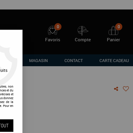
0
0
Favoris
Compte
Panier
RQUES
MAGASIN
CONTACT
CARTE CADEAU
uits
utres, non
nces et du
récises et
 2kg
vous donnez
sez de la
e. Pour en
vis !
TOUT