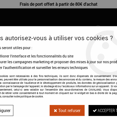
Frais de port offert à partir de 80€ d'achat
 autorisez-vous à utiliser vos cookies ?
s seront utiles pour :
CHIENS
DÉSTOCKAGE
CONFIGURATEUR
MA
iorer l'interface et les fonctionnalités du site
urer les campagnes marketing et proposer des mises à jour sur nos prod
r l'authentification et surveiller les erreurs techniques
cookies sont nécessaires à des fins techniques, ils sont donc dispensés de consentement. D'a
res, peuvent être utilisés pour la personnalisation des annonces et du contenu, la mesure des anno
la connaissance de l'audience et le développement de produits, les données de géolocalisation p
Vitamine E seau
cation par le balayage de l'appareil, le stockage et/ou l'accès aux informations sur un appareil. Si 
nsentement, celui-ci sera valable sur l’ensemble des sous-domaines de CAVALAND. Vous dispo
té de retirer votre consentement à tout moment en cliquant sur le widget en bas à droite de la pag
s, consulter notre politique de cookie.
Soyez le premier à donner votre a
45
,
30
€
TTC
igurer
Tout refuser
ACCEPTER 