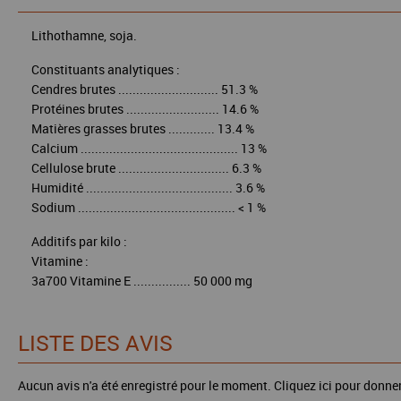
Lithothamne, soja.
Constituants analytiques :
Cendres brutes ............................ 51.3 %
Protéines brutes .......................... 14.6 %
Matières grasses brutes ............. 13.4 %
Calcium ............................................ 13 %
Cellulose brute ............................... 6.3 %
Humidité ......................................... 3.6 %
Sodium ............................................ < 1 %
Additifs par kilo :
Vitamine :
3a700 Vitamine E ................ 50 000 mg
LISTE DES AVIS
Aucun avis n'a été enregistré pour le moment.
Cliquez ici pour donner