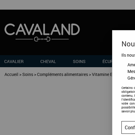
Nous
Ils nou
CAVALIER
CHEVAL
SOINS
ÉCURIES
Amél
Mes
Accueil
>
Soins
>
Compléments alimentaires
>
Vitamine E seau 2kg
Gére
Certains 
obligatoi
contenu, 
l'identifi
votre co
possibili
savoir plu
Conf