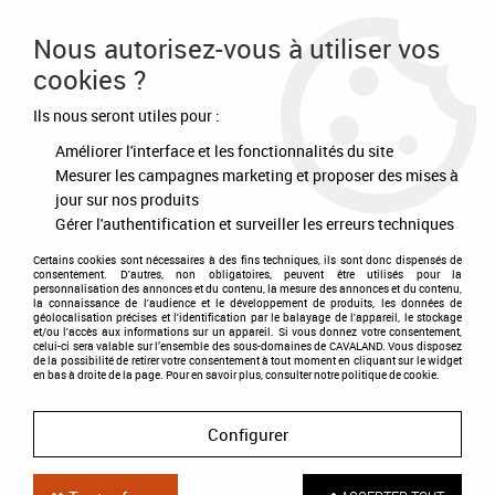
Frais de port offert à partir de 80€ d'achat
Nous autorisez-vous à utiliser vos
cookies ?
0
Ils nous seront utiles pour :
Améliorer l'interface et les fonctionnalités du site
Accueil
>
Soins
>
Thérapeutique
>
Câble & Chargeur pour Panneau à Led
Ice-Vibe
Mesurer les campagnes marketing et proposer des mises à
jour sur nos produits
Gérer l'authentification et surveiller les erreurs techniques
Certains cookies sont nécessaires à des fins techniques, ils sont donc dispensés de
consentement. D'autres, non obligatoires, peuvent être utilisés pour la
personnalisation des annonces et du contenu, la mesure des annonces et du contenu,
la connaissance de l'audience et le développement de produits, les données de
géolocalisation précises et l'identification par le balayage de l'appareil, le stockage
et/ou l'accès aux informations sur un appareil. Si vous donnez votre consentement,
celui-ci sera valable sur l’ensemble des sous-domaines de CAVALAND. Vous disposez
de la possibilité de retirer votre consentement à tout moment en cliquant sur le widget
en bas à droite de la page. Pour en savoir plus, consulter notre politique de cookie.
Configurer