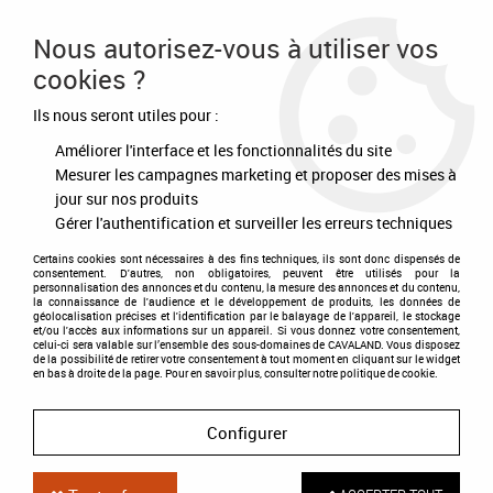
Frais de port offert à partir de 80€ d'achat
Nous autorisez-vous à utiliser vos
cookies ?
0
Ils nous seront utiles pour :
Améliorer l'interface et les fonctionnalités du site
Accueil
>
Destockage
>
-60%
Mesurer les campagnes marketing et proposer des mises à
jour sur nos produits
-60%
Gérer l'authentification et surveiller les erreurs techniques
Certains cookies sont nécessaires à des fins techniques, ils sont donc dispensés de
consentement. D'autres, non obligatoires, peuvent être utilisés pour la
personnalisation des annonces et du contenu, la mesure des annonces et du contenu,
TRIER & FILTRER
la connaissance de l'audience et le développement de produits, les données de
géolocalisation précises et l'identification par le balayage de l'appareil, le stockage
et/ou l'accès aux informations sur un appareil. Si vous donnez votre consentement,
celui-ci sera valable sur l’ensemble des sous-domaines de CAVALAND. Vous disposez
de la possibilité de retirer votre consentement à tout moment en cliquant sur le widget
15 articles sur
15
en bas à droite de la page. Pour en savoir plus, consulter notre politique de cookie.
Configurer
DÉSTOCKAGE
-60 %