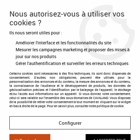
Frais de port offert à partir de 80€ d'achat
Nous autorisez-vous à utiliser vos
cookies ?
0
Ils nous seront utiles pour :
Améliorer l'interface et les fonctionnalités du site
Accueil
>
Equipement du cavalier
>
Accessoires
>
Eperons - Stick - Cravache - Chambrière
>
Stick Steady
Mesurer les campagnes marketing et proposer des mises à
jour sur nos produits
Gérer l'authentification et surveiller les erreurs techniques
Certains cookies sont nécessaires à des fins techniques, ils sont donc dispensés de
consentement. D'autres, non obligatoires, peuvent être utilisés pour la
personnalisation des annonces et du contenu, la mesure des annonces et du contenu,
la connaissance de l'audience et le développement de produits, les données de
géolocalisation précises et l'identification par le balayage de l'appareil, le stockage
et/ou l'accès aux informations sur un appareil. Si vous donnez votre consentement,
celui-ci sera valable sur l’ensemble des sous-domaines de CAVALAND. Vous disposez
de la possibilité de retirer votre consentement à tout moment en cliquant sur le widget
en bas à droite de la page. Pour en savoir plus, consulter notre politique de cookie.
Configurer