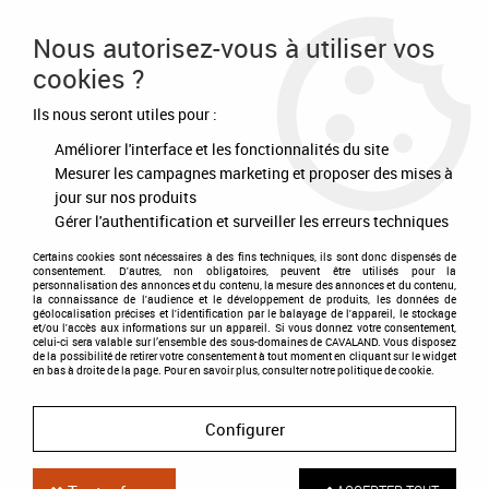
Frais de port offert à partir de 80€ d'achat
Nous autorisez-vous à utiliser vos
cookies ?
0
Ils nous seront utiles pour :
Améliorer l'interface et les fonctionnalités du site
Accueil
>
Soins
>
Peau - Crins
>
Soins Cutanés
>
SOS Gale de Boue 480ml
Mesurer les campagnes marketing et proposer des mises à
jour sur nos produits
Gérer l'authentification et surveiller les erreurs techniques
Certains cookies sont nécessaires à des fins techniques, ils sont donc dispensés de
consentement. D'autres, non obligatoires, peuvent être utilisés pour la
personnalisation des annonces et du contenu, la mesure des annonces et du contenu,
la connaissance de l'audience et le développement de produits, les données de
géolocalisation précises et l'identification par le balayage de l'appareil, le stockage
et/ou l'accès aux informations sur un appareil. Si vous donnez votre consentement,
celui-ci sera valable sur l’ensemble des sous-domaines de CAVALAND. Vous disposez
de la possibilité de retirer votre consentement à tout moment en cliquant sur le widget
en bas à droite de la page. Pour en savoir plus, consulter notre politique de cookie.
Configurer