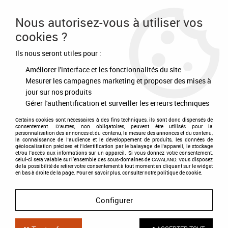
Frais de port offert à partir de 80€ d'achat
Nous autorisez-vous à utiliser vos
cookies ?
0
Ils nous seront utiles pour :
Améliorer l'interface et les fonctionnalités du site
Accueil
>
Sofinco
Mesurer les campagnes marketing et proposer des mises à
jour sur nos produits
MERCI POUR VOTRE ACHAT !
Gérer l'authentification et surveiller les erreurs techniques
Voici le récapitulatif de votre
Certains cookies sont nécessaires à des fins techniques, ils sont donc dispensés de
consentement. D'autres, non obligatoires, peuvent être utilisés pour la
personnalisation des annonces et du contenu, la mesure des annonces et du contenu,
commande :
la connaissance de l'audience et le développement de produits, les données de
géolocalisation précises et l'identification par le balayage de l'appareil, le stockage
et/ou l'accès aux informations sur un appareil. Si vous donnez votre consentement,
celui-ci sera valable sur l’ensemble des sous-domaines de CAVALAND. Vous disposez
de la possibilité de retirer votre consentement à tout moment en cliquant sur le widget
en bas à droite de la page. Pour en savoir plus, consulter notre politique de cookie.
Configurer
Paiement sécurisé
Paiement en 3 fois