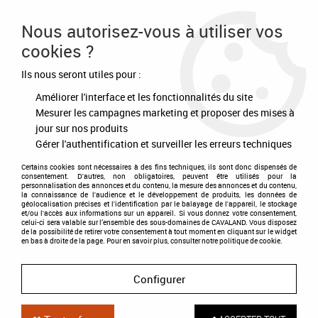
Frais de port offert à partir de 80€ d'achat
Nous autorisez-vous à utiliser vos
cookies ?
0
Ils nous seront utiles pour :
Améliorer l'interface et les fonctionnalités du site
Accueil
>
Soins
>
Peau - Crins
>
Shampoings
>
Shampoing Show Off
Mesurer les campagnes marketing et proposer des mises à
jour sur nos produits
Gérer l'authentification et surveiller les erreurs techniques
Certains cookies sont nécessaires à des fins techniques, ils sont donc dispensés de
consentement. D'autres, non obligatoires, peuvent être utilisés pour la
personnalisation des annonces et du contenu, la mesure des annonces et du contenu,
la connaissance de l'audience et le développement de produits, les données de
géolocalisation précises et l'identification par le balayage de l'appareil, le stockage
et/ou l'accès aux informations sur un appareil. Si vous donnez votre consentement,
celui-ci sera valable sur l’ensemble des sous-domaines de CAVALAND. Vous disposez
de la possibilité de retirer votre consentement à tout moment en cliquant sur le widget
en bas à droite de la page. Pour en savoir plus, consulter notre politique de cookie.
Configurer