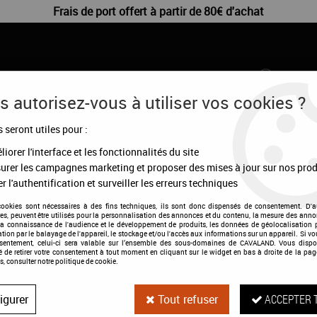
Frais de port offert à partir de 80€ d'achat
 autorisez-vous à utiliser vos cookies ?
s seront utiles pour :
CHIENS
DÉSTOCKAGE
CONFIGURATEUR
MA
iorer l'interface et les fonctionnalités du site
urer les campagnes marketing et proposer des mises à jour sur nos prod
r l'authentification et surveiller les erreurs techniques
cookies sont nécessaires à des fins techniques, ils sont donc dispensés de consentement. D'a
res, peuvent être utilisés pour la personnalisation des annonces et du contenu, la mesure des anno
la connaissance de l'audience et le développement de produits, les données de géolocalisation p
cation par le balayage de l'appareil, le stockage et/ou l'accès aux informations sur un appareil. Si 
Seau rotomoulé
nsentement, celui-ci sera valable sur l’ensemble des sous-domaines de CAVALAND. Vous dispo
té de retirer votre consentement à tout moment en cliquant sur le widget en bas à droite de la pag
s, consulter notre politique de cookie.
Soyez le premier à donner votre a
igurer
Tout refuser
ACCEPTER 
36
,
00
€
T
À partir de