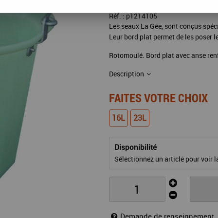
Réf. :
p1214105
Les seaux La Gée, sont conçus spéc
Leur bord plat permet de les poser le
Rotomoulé. Bord plat avec anse ren
Description
FAITES VOTRE CHOIX
16L
23L
Disponibilité
Sélectionnez un article pour voir la
Demande de renseignement