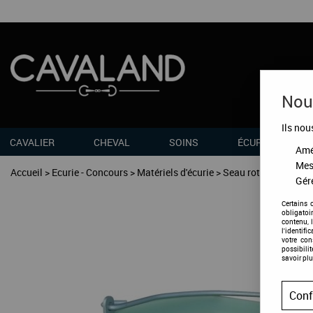
Nous
Ils nou
CAVALIER
CHEVAL
SOINS
ÉCURIES
Amél
Mes
Accueil
>
Ecurie - Concours
>
Matériels d'écurie
>
Seau rotomoulé
Gére
Certains 
obligatoi
contenu, 
l'identifi
votre co
possibili
savoir plu
Conf