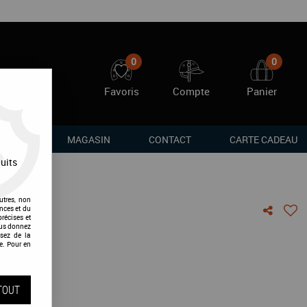
0
0
Favoris
Compte
Panier
RQUES
MAGASIN
CONTACT
CARTE CADEAU
uits
utres, non
nces et du
récises et
vous donnez
sez de la
e. Pour en
vis !
TOUT
TC