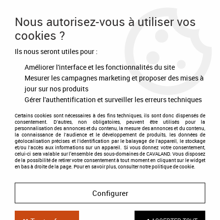
Frais de port offert à partir de 80€ d'achat
Nous autorisez-vous à utiliser vos
cookies ?
0
Ils nous seront utiles pour :
Améliorer l'interface et les fonctionnalités du site
Accueil
>
Equipement du cheval
>
Selles et accessoires
>
Sangles
>
Sangle Polaire détachable
Mesurer les campagnes marketing et proposer des mises à
jour sur nos produits
Gérer l'authentification et surveiller les erreurs techniques
Certains cookies sont nécessaires à des fins techniques, ils sont donc dispensés de
consentement. D'autres, non obligatoires, peuvent être utilisés pour la
personnalisation des annonces et du contenu, la mesure des annonces et du contenu,
la connaissance de l'audience et le développement de produits, les données de
géolocalisation précises et l'identification par le balayage de l'appareil, le stockage
et/ou l'accès aux informations sur un appareil. Si vous donnez votre consentement,
celui-ci sera valable sur l’ensemble des sous-domaines de CAVALAND. Vous disposez
de la possibilité de retirer votre consentement à tout moment en cliquant sur le widget
en bas à droite de la page. Pour en savoir plus, consulter notre politique de cookie.
Configurer