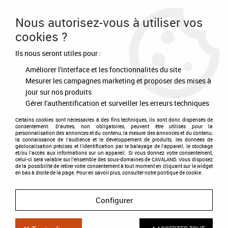
Frais de port offert à partir de 80€ d'achat
Nous autorisez-vous à utiliser vos
cookies ?
0
Ils nous seront utiles pour :
Améliorer l'interface et les fonctionnalités du site
Accueil
>
Equipement du cheval
>
Briderie
>
Rênes et accessoires
>
Rênes caoutchouc
Mesurer les campagnes marketing et proposer des mises à
jour sur nos produits
Gérer l'authentification et surveiller les erreurs techniques
Certains cookies sont nécessaires à des fins techniques, ils sont donc dispensés de
consentement. D'autres, non obligatoires, peuvent être utilisés pour la
personnalisation des annonces et du contenu, la mesure des annonces et du contenu,
la connaissance de l'audience et le développement de produits, les données de
géolocalisation précises et l'identification par le balayage de l'appareil, le stockage
et/ou l'accès aux informations sur un appareil. Si vous donnez votre consentement,
celui-ci sera valable sur l’ensemble des sous-domaines de CAVALAND. Vous disposez
de la possibilité de retirer votre consentement à tout moment en cliquant sur le widget
en bas à droite de la page. Pour en savoir plus, consulter notre politique de cookie.
Configurer