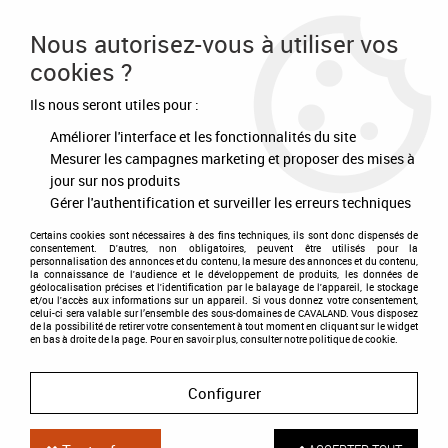
Frais de port offert à partir de 80€ d'achat
Nous autorisez-vous à utiliser vos
cookies ?
0
Ils nous seront utiles pour :
Améliorer l'interface et les fonctionnalités du site
Accueil
>
Equipement du cheval
>
Briderie
>
Rênes et accessoires
>
Protège Gourmette Néoprène
Mesurer les campagnes marketing et proposer des mises à
jour sur nos produits
Gérer l'authentification et surveiller les erreurs techniques
Certains cookies sont nécessaires à des fins techniques, ils sont donc dispensés de
consentement. D'autres, non obligatoires, peuvent être utilisés pour la
personnalisation des annonces et du contenu, la mesure des annonces et du contenu,
la connaissance de l'audience et le développement de produits, les données de
géolocalisation précises et l'identification par le balayage de l'appareil, le stockage
et/ou l'accès aux informations sur un appareil. Si vous donnez votre consentement,
celui-ci sera valable sur l’ensemble des sous-domaines de CAVALAND. Vous disposez
de la possibilité de retirer votre consentement à tout moment en cliquant sur le widget
en bas à droite de la page. Pour en savoir plus, consulter notre politique de cookie.
Configurer