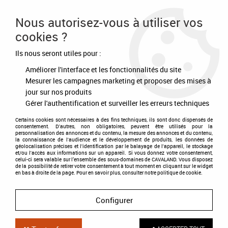
Frais de port offert à partir de 80€ d'achat
Nous autorisez-vous à utiliser vos
cookies ?
0
Ils nous seront utiles pour :
Améliorer l'interface et les fonctionnalités du site
Accueil
>
Equipement du cheval
>
Briderie
>
Rênes et accessoires
>
Protège Gourmette Caoutchouc
Mesurer les campagnes marketing et proposer des mises à
jour sur nos produits
Gérer l'authentification et surveiller les erreurs techniques
Certains cookies sont nécessaires à des fins techniques, ils sont donc dispensés de
consentement. D'autres, non obligatoires, peuvent être utilisés pour la
personnalisation des annonces et du contenu, la mesure des annonces et du contenu,
la connaissance de l'audience et le développement de produits, les données de
géolocalisation précises et l'identification par le balayage de l'appareil, le stockage
et/ou l'accès aux informations sur un appareil. Si vous donnez votre consentement,
celui-ci sera valable sur l’ensemble des sous-domaines de CAVALAND. Vous disposez
de la possibilité de retirer votre consentement à tout moment en cliquant sur le widget
en bas à droite de la page. Pour en savoir plus, consulter notre politique de cookie.
Configurer