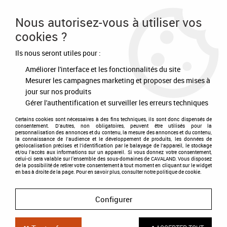
Frais de port offert à partir de 80€ d'achat
Nous autorisez-vous à utiliser vos
cookies ?
0
Ils nous seront utiles pour :
Améliorer l'interface et les fonctionnalités du site
Accueil
>
Ecurie - Concours
>
Matériels de concours
>
Porte selle
amovible
Mesurer les campagnes marketing et proposer des mises à
jour sur nos produits
Gérer l'authentification et surveiller les erreurs techniques
Certains cookies sont nécessaires à des fins techniques, ils sont donc dispensés de
consentement. D'autres, non obligatoires, peuvent être utilisés pour la
personnalisation des annonces et du contenu, la mesure des annonces et du contenu,
la connaissance de l'audience et le développement de produits, les données de
géolocalisation précises et l'identification par le balayage de l'appareil, le stockage
et/ou l'accès aux informations sur un appareil. Si vous donnez votre consentement,
celui-ci sera valable sur l’ensemble des sous-domaines de CAVALAND. Vous disposez
de la possibilité de retirer votre consentement à tout moment en cliquant sur le widget
en bas à droite de la page. Pour en savoir plus, consulter notre politique de cookie.
Configurer