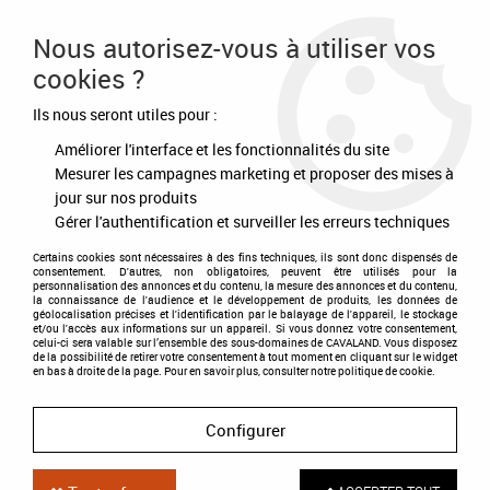
Frais de port offert à partir de 80€ d'achat
Nous autorisez-vous à utiliser vos
cookies ?
0
Ils nous seront utiles pour :
Améliorer l'interface et les fonctionnalités du site
Accueil
>
Soldes d'été
>
-50%
Mesurer les campagnes marketing et proposer des mises à
jour sur nos produits
-50%
Gérer l'authentification et surveiller les erreurs techniques
Certains cookies sont nécessaires à des fins techniques, ils sont donc dispensés de
consentement. D'autres, non obligatoires, peuvent être utilisés pour la
personnalisation des annonces et du contenu, la mesure des annonces et du contenu,
TRIER & FILTRER
la connaissance de l'audience et le développement de produits, les données de
géolocalisation précises et l'identification par le balayage de l'appareil, le stockage
et/ou l'accès aux informations sur un appareil. Si vous donnez votre consentement,
celui-ci sera valable sur l’ensemble des sous-domaines de CAVALAND. Vous disposez
de la possibilité de retirer votre consentement à tout moment en cliquant sur le widget
60 articles sur
70
en bas à droite de la page. Pour en savoir plus, consulter notre politique de cookie.
Configurer
DÉSTOCKAGE
-30 %