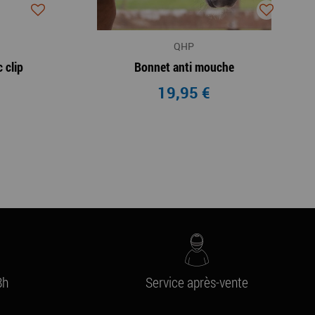
QHP
 clip
Bonnet anti mouche
19,95 €
8h
Service après-vente