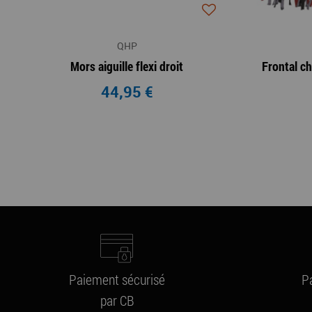
QHP
Mors aiguille flexi droit
44,95 €
Paiement sécurisé
P
par CB