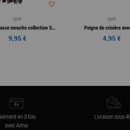
QHP
QHP
Frontal chasse mouche collection SS26
Peigne de crinière avec
9,95 €
4,95 €
aiement en 3 fois
Livraison sous 4
avec Alma