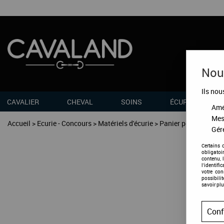
Nous
Ils nou
CAVALIER
CHEVAL
SOINS
ÉCURIES
Amél
Mes
Accueil
>
Ecurie - Concours
>
Matériels d'écurie
>
Panier pour cheval
Gére
Certains 
obligatoi
contenu, 
l'identifi
votre co
possibili
savoir plu
Conf