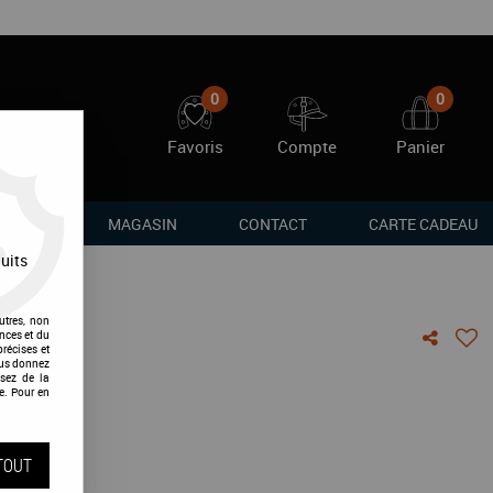
0
0
Favoris
Compte
Panier
RQUES
MAGASIN
CONTACT
CARTE CADEAU
uits
utres, non
nces et du
récises et
vous donnez
al
sez de la
e. Pour en
vis !
TOUT