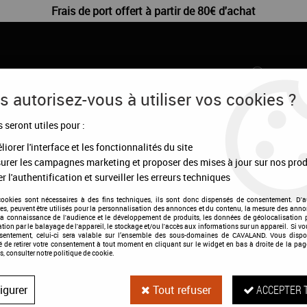
Frais de port offert à partir de 80€ d'achat
 autorisez-vous à utiliser vos cookies ?
s seront utiles pour :
CHIENS
DÉSTOCKAGE
CONFIGURATEUR
MA
iorer l'interface et les fonctionnalités du site
urer les campagnes marketing et proposer des mises à jour sur nos prod
r l'authentification et surveiller les erreurs techniques
cookies sont nécessaires à des fins techniques, ils sont donc dispensés de consentement. D'a
res, peuvent être utilisés pour la personnalisation des annonces et du contenu, la mesure des anno
la connaissance de l'audience et le développement de produits, les données de géolocalisation p
cation par le balayage de l'appareil, le stockage et/ou l'accès aux informations sur un appareil. Si 
Panier pour chev
nsentement, celui-ci sera valable sur l’ensemble des sous-domaines de CAVALAND. Vous dispo
té de retirer votre consentement à tout moment en cliquant sur le widget en bas à droite de la pag
s, consulter notre politique de cookie.
Soyez le premier à donner votre a
igurer
Tout refuser
ACCEPTER 
28
,
50
€
TTC