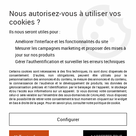
Frais de port offert à partir de 80€ d'achat
Nous autorisez-vous à utiliser vos
cookies ?
0
Ils nous seront utiles pour :
Améliorer l'interface et les fonctionnalités du site
Accueil
>
Ecurie - Concours
>
Matériels de concours
>
Numéro de départ
3 chiffres
Mesurer les campagnes marketing et proposer des mises à
jour sur nos produits
Gérer l'authentification et surveiller les erreurs techniques
Certains cookies sont nécessaires à des fins techniques, ils sont donc dispensés de
consentement. D'autres, non obligatoires, peuvent être utilisés pour la
personnalisation des annonces et du contenu, la mesure des annonces et du contenu,
la connaissance de l'audience et le développement de produits, les données de
géolocalisation précises et l'identification par le balayage de l'appareil, le stockage
et/ou l'accès aux informations sur un appareil. Si vous donnez votre consentement,
celui-ci sera valable sur l’ensemble des sous-domaines de CAVALAND. Vous disposez
de la possibilité de retirer votre consentement à tout moment en cliquant sur le widget
en bas à droite de la page. Pour en savoir plus, consulter notre politique de cookie.
Configurer