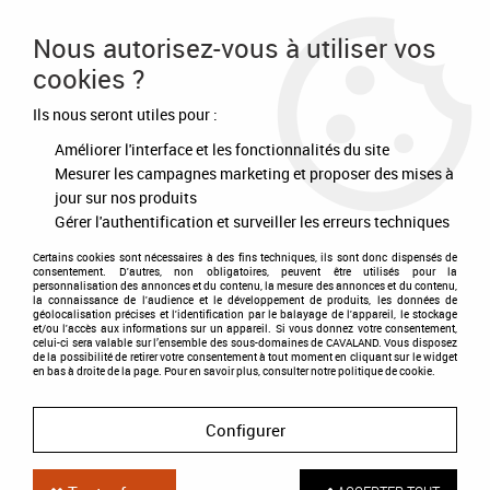
Frais de port offert à partir de 80€ d'achat
Nous autorisez-vous à utiliser vos
cookies ?
0
Ils nous seront utiles pour :
Améliorer l'interface et les fonctionnalités du site
Accueil
>
Ecurie - Concours
>
Matériels d'écurie
>
Mousquetons
Mesurer les campagnes marketing et proposer des mises à
jour sur nos produits
Gérer l'authentification et surveiller les erreurs techniques
Certains cookies sont nécessaires à des fins techniques, ils sont donc dispensés de
consentement. D'autres, non obligatoires, peuvent être utilisés pour la
personnalisation des annonces et du contenu, la mesure des annonces et du contenu,
la connaissance de l'audience et le développement de produits, les données de
géolocalisation précises et l'identification par le balayage de l'appareil, le stockage
et/ou l'accès aux informations sur un appareil. Si vous donnez votre consentement,
celui-ci sera valable sur l’ensemble des sous-domaines de CAVALAND. Vous disposez
de la possibilité de retirer votre consentement à tout moment en cliquant sur le widget
en bas à droite de la page. Pour en savoir plus, consulter notre politique de cookie.
Configurer