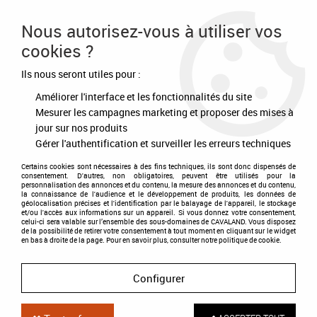
Frais de port offert à partir de 80€ d'achat
Nous autorisez-vous à utiliser vos
cookies ?
0
Ils nous seront utiles pour :
Améliorer l'interface et les fonctionnalités du site
Accueil
>
Equipement du cheval
>
Briderie
>
Embouchures et accessoires
>
Mors double brisure flexi
Mesurer les campagnes marketing et proposer des mises à
jour sur nos produits
Gérer l'authentification et surveiller les erreurs techniques
Certains cookies sont nécessaires à des fins techniques, ils sont donc dispensés de
consentement. D'autres, non obligatoires, peuvent être utilisés pour la
personnalisation des annonces et du contenu, la mesure des annonces et du contenu,
la connaissance de l'audience et le développement de produits, les données de
géolocalisation précises et l'identification par le balayage de l'appareil, le stockage
et/ou l'accès aux informations sur un appareil. Si vous donnez votre consentement,
celui-ci sera valable sur l’ensemble des sous-domaines de CAVALAND. Vous disposez
de la possibilité de retirer votre consentement à tout moment en cliquant sur le widget
en bas à droite de la page. Pour en savoir plus, consulter notre politique de cookie.
Configurer