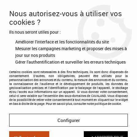
Frais de port offert à partir de 80€ d'achat
Nous autorisez-vous à utiliser vos
cookies ?
0
Ils nous seront utiles pour :
Améliorer l'interface et les fonctionnalités du site
Accueil
>
Equipement du cheval
>
Briderie
>
Embouchures et accessoires
>
Mors 2 anneaux
Mesurer les campagnes marketing et proposer des mises à
jour sur nos produits
Gérer l'authentification et surveiller les erreurs techniques
Certains cookies sont nécessaires à des fins techniques, ils sont donc dispensés de
consentement. D'autres, non obligatoires, peuvent être utilisés pour la
personnalisation des annonces et du contenu, la mesure des annonces et du contenu,
la connaissance de l'audience et le développement de produits, les données de
géolocalisation précises et l'identification par le balayage de l'appareil, le stockage
et/ou l'accès aux informations sur un appareil. Si vous donnez votre consentement,
celui-ci sera valable sur l’ensemble des sous-domaines de CAVALAND. Vous disposez
de la possibilité de retirer votre consentement à tout moment en cliquant sur le widget
en bas à droite de la page. Pour en savoir plus, consulter notre politique de cookie.
Configurer