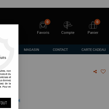
0
0
Favoris
Compte
Panier
RQUES
MAGASIN
CONTACT
CARTE CADEAU
uits
utres, non
nces et du
ct Fit
récises et
vous donnez
sez de la
e. Pour en
vis !
 de
109,00
€
TOUT
du stock