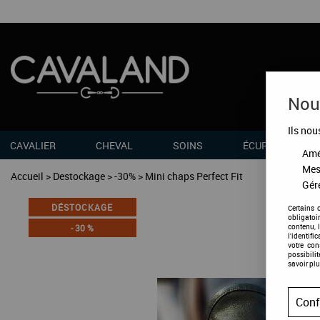
Nous
Ils nou
CAVALIER
CHEVAL
SOINS
ÉCURIES
Amél
Mes
Accueil
>
Destockage
>
-30%
>
Mini chaps Perfect Fit
Gére
DÉSTOCKAGE
Certains 
obligatoi
contenu, 
-
30
%
l'identifi
votre co
possibili
savoir plu
Conf