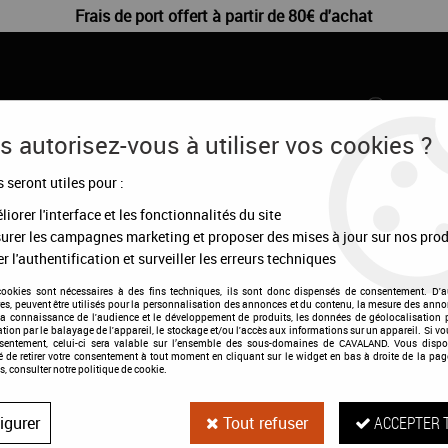
Frais de port offert à partir de 80€ d'achat
 autorisez-vous à utiliser vos cookies ?
s seront utiles pour :
CHIENS
DÉSTOCKAGE
CONFIGURATEUR
MA
iorer l'interface et les fonctionnalités du site
urer les campagnes marketing et proposer des mises à jour sur nos prod
r l'authentification et surveiller les erreurs techniques
cookies sont nécessaires à des fins techniques, ils sont donc dispensés de consentement. D'a
res, peuvent être utilisés pour la personnalisation des annonces et du contenu, la mesure des anno
Mini chaps Perfe
la connaissance de l'audience et le développement de produits, les données de géolocalisation p
cation par le balayage de l'appareil, le stockage et/ou l'accès aux informations sur un appareil. Si 
nsentement, celui-ci sera valable sur l’ensemble des sous-domaines de CAVALAND. Vous dispo
té de retirer votre consentement à tout moment en cliquant sur le widget en bas à droite de la pag
Soyez le premier à donner votre a
s, consulter notre politique de cookie.
76
,
30
€
TTC
au lieu
igurer
Tout refuser
ACCEPTER 
Valable jusqu'à épuisement 