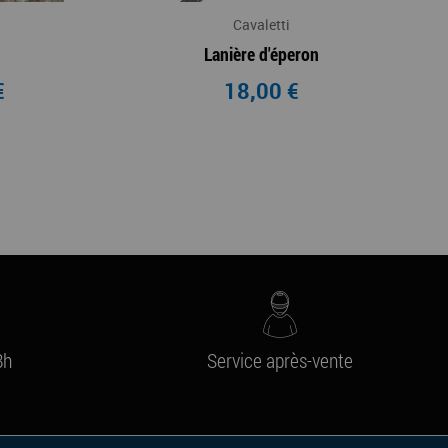
Cavaletti
Lanière d'éperon
€
18,00 €
8h
Service après-vente