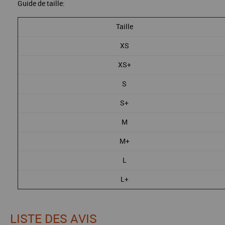
Guide de taille:
Taille
XS
XS+
S
S+
M
M+
L
L+
LISTE DES AVIS