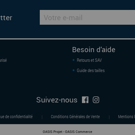
tter
Besoin d'aide
risé
Retours et SAV
Guide des tailles
Suivez-nous
que de confidentialité
Conditions Générales de Vente
Mentions l
|
|
-
OASIS Projet
OASIS Commerce