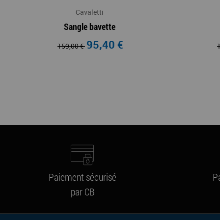
Cavaletti
Sangle bavette
95,40 €
159,00 €
Paiement sécurisé
P
par CB