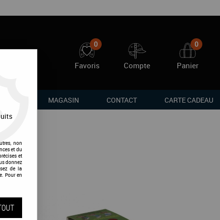
0
0
Favoris
Compte
Panier
RQUES
MAGASIN
CONTACT
CARTE CADEAU
uits
utres, non
nces et du
récises et
vous donnez
sez de la
e. Pour en
TOUT