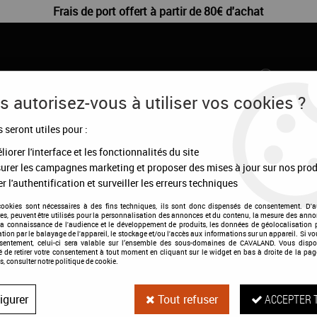
Frais de port offert à partir de 80€ d'achat
 autorisez-vous à utiliser vos cookies ?
s seront utiles pour :
CHIENS
DÉSTOCKAGE
CONFIGURATEUR
MA
iorer l'interface et les fonctionnalités du site
urer les campagnes marketing et proposer des mises à jour sur nos prod
r l'authentification et surveiller les erreurs techniques
PRODUITS DE LA MARQUE LIKIT
cookies sont nécessaires à des fins techniques, ils sont donc dispensés de consentement. D'a
res, peuvent être utilisés pour la personnalisation des annonces et du contenu, la mesure des anno
la connaissance de l'audience et le développement de produits, les données de géolocalisation p
cation par le balayage de l'appareil, le stockage et/ou l'accès aux informations sur un appareil. Si 
7 articles sur
7
nsentement, celui-ci sera valable sur l’ensemble des sous-domaines de CAVALAND. Vous dispo
té de retirer votre consentement à tout moment en cliquant sur le widget en bas à droite de la pag
s, consulter notre politique de cookie.
igurer
Tout refuser
ACCEPTER 