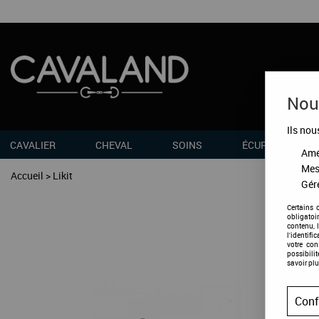
Nous
Ils nou
CAVALIER
CHEVAL
SOINS
ÉCURIES
Amél
Mes
Accueil
>
Likit
Gére
Certains 
obligatoi
contenu, 
l'identifi
votre co
possibili
savoir plu
Conf