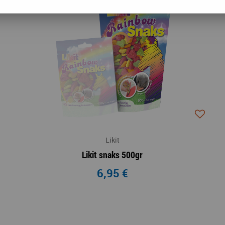
Likit
Likit snaks 500gr
6,95 €