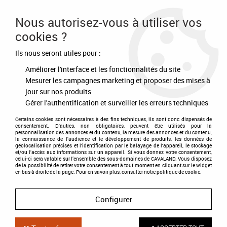
Frais de port offert à partir de 80€ d'achat
Nous autorisez-vous à utiliser vos
cookies ?
0
Ils nous seront utiles pour :
Améliorer l'interface et les fonctionnalités du site
Accueil
>
Equipement du cavalier
>
Protection du cavalier
>
AirBag et accessoires
>
Kit vis et clé
Mesurer les campagnes marketing et proposer des mises à
jour sur nos produits
Gérer l'authentification et surveiller les erreurs techniques
Certains cookies sont nécessaires à des fins techniques, ils sont donc dispensés de
consentement. D'autres, non obligatoires, peuvent être utilisés pour la
personnalisation des annonces et du contenu, la mesure des annonces et du contenu,
la connaissance de l'audience et le développement de produits, les données de
géolocalisation précises et l'identification par le balayage de l'appareil, le stockage
et/ou l'accès aux informations sur un appareil. Si vous donnez votre consentement,
celui-ci sera valable sur l’ensemble des sous-domaines de CAVALAND. Vous disposez
de la possibilité de retirer votre consentement à tout moment en cliquant sur le widget
en bas à droite de la page. Pour en savoir plus, consulter notre politique de cookie.
Configurer