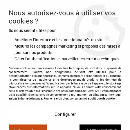
Frais de port offert à partir de 80€ d'achat
Nous autorisez-vous à utiliser vos
cookies ?
0
Ils nous seront utiles pour :
Améliorer l'interface et les fonctionnalités du site
Accueil
>
Happy mouth
Mesurer les campagnes marketing et proposer des mises à
jour sur nos produits
PRODUITS DE LA MARQUE HAPPY MOUTH
Gérer l'authentification et surveiller les erreurs techniques
Certains cookies sont nécessaires à des fins techniques, ils sont donc dispensés de
4 articles sur
4
consentement. D'autres, non obligatoires, peuvent être utilisés pour la
personnalisation des annonces et du contenu, la mesure des annonces et du contenu,
la connaissance de l'audience et le développement de produits, les données de
géolocalisation précises et l'identification par le balayage de l'appareil, le stockage
et/ou l'accès aux informations sur un appareil. Si vous donnez votre consentement,
celui-ci sera valable sur l’ensemble des sous-domaines de CAVALAND. Vous disposez
de la possibilité de retirer votre consentement à tout moment en cliquant sur le widget
en bas à droite de la page. Pour en savoir plus, consulter notre politique de cookie.
Configurer