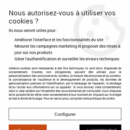
Frais de port offert à partir de 80€ d'achat
Nous autorisez-vous à utiliser vos
cookies ?
0
Ils nous seront utiles pour :
Améliorer l'interface et les fonctionnalités du site
Accueil
>
Equipement du cavalier
>
Accessoires
>
Gants
>
Gants Solar
Mesh
Mesurer les campagnes marketing et proposer des mises à
jour sur nos produits
Gérer l'authentification et surveiller les erreurs techniques
Certains cookies sont nécessaires à des fins techniques, ils sont donc dispensés de
consentement. D'autres, non obligatoires, peuvent être utilisés pour la
personnalisation des annonces et du contenu, la mesure des annonces et du contenu,
la connaissance de l'audience et le développement de produits, les données de
géolocalisation précises et l'identification par le balayage de l'appareil, le stockage
et/ou l'accès aux informations sur un appareil. Si vous donnez votre consentement,
celui-ci sera valable sur l’ensemble des sous-domaines de CAVALAND. Vous disposez
de la possibilité de retirer votre consentement à tout moment en cliquant sur le widget
en bas à droite de la page. Pour en savoir plus, consulter notre politique de cookie.
Configurer