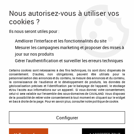
Frais de port offert à partir de 80€ d'achat
Nous autorisez-vous à utiliser vos
cookies ?
0
Ils nous seront utiles pour :
Améliorer l'interface et les fonctionnalités du site
Accueil
>
Equipement du cavalier
>
Accessoires
>
Gants
>
Gants
MUENSTER Noir
Mesurer les campagnes marketing et proposer des mises à
jour sur nos produits
Gérer l'authentification et surveiller les erreurs techniques
Certains cookies sont nécessaires à des fins techniques, ils sont donc dispensés de
consentement. D'autres, non obligatoires, peuvent être utilisés pour la
personnalisation des annonces et du contenu, la mesure des annonces et du contenu,
la connaissance de l'audience et le développement de produits, les données de
géolocalisation précises et l'identification par le balayage de l'appareil, le stockage
et/ou l'accès aux informations sur un appareil. Si vous donnez votre consentement,
celui-ci sera valable sur l’ensemble des sous-domaines de CAVALAND. Vous disposez
de la possibilité de retirer votre consentement à tout moment en cliquant sur le widget
en bas à droite de la page. Pour en savoir plus, consulter notre politique de cookie.
Configurer