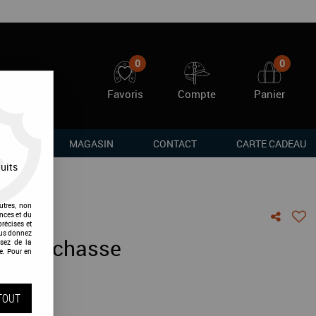
0
0
Favoris
Compte
Panier
RQUES
MAGASIN
CONTACT
CARTE CADEAU
uits
utres, non
nces et du
récises et
vous donnez
ier de chasse
sez de la
e. Pour en
vis !
TOUT