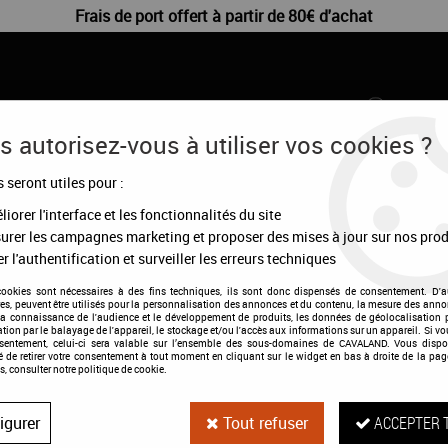
Frais de port offert à partir de 80€ d'achat
 autorisez-vous à utiliser vos cookies ?
s seront utiles pour :
CHIENS
DÉSTOCKAGE
CONFIGURATEUR
MA
iorer l'interface et les fonctionnalités du site
urer les campagnes marketing et proposer des mises à jour sur nos prod
>
Fourreau de collier de chasse
r l'authentification et surveiller les erreurs techniques
cookies sont nécessaires à des fins techniques, ils sont donc dispensés de consentement. D'a
res, peuvent être utilisés pour la personnalisation des annonces et du contenu, la mesure des anno
la connaissance de l'audience et le développement de produits, les données de géolocalisation p
cation par le balayage de l'appareil, le stockage et/ou l'accès aux informations sur un appareil. Si 
Fourreau de coll
nsentement, celui-ci sera valable sur l’ensemble des sous-domaines de CAVALAND. Vous dispo
té de retirer votre consentement à tout moment en cliquant sur le widget en bas à droite de la pag
s, consulter notre politique de cookie.
Soyez le premier à donner votre a
igurer
Tout refuser
ACCEPTER 
34
,
99
€
TTC