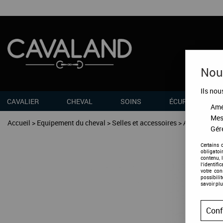
Nous
Ils nou
CAVALIER
CHEVAL
SOINS
ÉCURIES
Amél
Mes
Accueil
>
Equipement du cheval
>
Selles et accessoires
>
Accessoires
Gére
Certains 
obligatoi
contenu, 
l'identifi
votre co
possibili
savoir plu
Conf