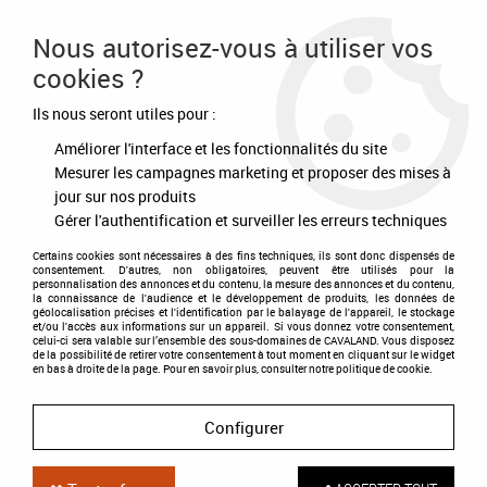
Frais de port offert à partir de 80€ d'achat
Nous autorisez-vous à utiliser vos
cookies ?
0
Ils nous seront utiles pour :
Améliorer l'interface et les fonctionnalités du site
Accueil
>
Ecurie - Concours
>
Matériels d'écurie
>
Fourche Spéciale métal
Mesurer les campagnes marketing et proposer des mises à
jour sur nos produits
Gérer l'authentification et surveiller les erreurs techniques
Certains cookies sont nécessaires à des fins techniques, ils sont donc dispensés de
consentement. D'autres, non obligatoires, peuvent être utilisés pour la
personnalisation des annonces et du contenu, la mesure des annonces et du contenu,
la connaissance de l'audience et le développement de produits, les données de
géolocalisation précises et l'identification par le balayage de l'appareil, le stockage
et/ou l'accès aux informations sur un appareil. Si vous donnez votre consentement,
celui-ci sera valable sur l’ensemble des sous-domaines de CAVALAND. Vous disposez
de la possibilité de retirer votre consentement à tout moment en cliquant sur le widget
en bas à droite de la page. Pour en savoir plus, consulter notre politique de cookie.
Configurer