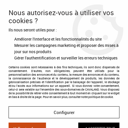
Frais de port offert à partir de 80€ d'achat
Nous autorisez-vous à utiliser vos
cookies ?
0
Ils nous seront utiles pour :
Améliorer l'interface et les fonctionnalités du site
Accueil
>
Ecurie - Concours
>
Matériels d'écurie
>
Fourche à copeaux
Mesurer les campagnes marketing et proposer des mises à
jour sur nos produits
Gérer l'authentification et surveiller les erreurs techniques
Certains cookies sont nécessaires à des fins techniques, ils sont donc dispensés de
consentement. D'autres, non obligatoires, peuvent être utilisés pour la
personnalisation des annonces et du contenu, la mesure des annonces et du contenu,
la connaissance de l'audience et le développement de produits, les données de
géolocalisation précises et l'identification par le balayage de l'appareil, le stockage
et/ou l'accès aux informations sur un appareil. Si vous donnez votre consentement,
celui-ci sera valable sur l’ensemble des sous-domaines de CAVALAND. Vous disposez
de la possibilité de retirer votre consentement à tout moment en cliquant sur le widget
en bas à droite de la page. Pour en savoir plus, consulter notre politique de cookie.
Configurer