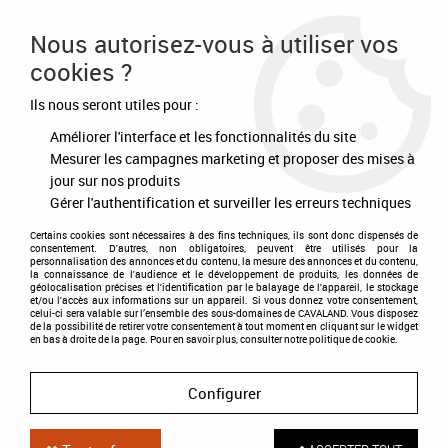
Frais de port offert à partir de 80€ d'achat
Nous autorisez-vous à utiliser vos
cookies ?
0
Ils nous seront utiles pour :
Améliorer l'interface et les fonctionnalités du site
Accueil
>
Soins
>
Peau - Crins
>
Anti-Mouches - Anti-Insectes
>
Émouchine Derm Lait
Mesurer les campagnes marketing et proposer des mises à
jour sur nos produits
Gérer l'authentification et surveiller les erreurs techniques
Certains cookies sont nécessaires à des fins techniques, ils sont donc dispensés de
consentement. D'autres, non obligatoires, peuvent être utilisés pour la
personnalisation des annonces et du contenu, la mesure des annonces et du contenu,
la connaissance de l'audience et le développement de produits, les données de
géolocalisation précises et l'identification par le balayage de l'appareil, le stockage
et/ou l'accès aux informations sur un appareil. Si vous donnez votre consentement,
celui-ci sera valable sur l’ensemble des sous-domaines de CAVALAND. Vous disposez
de la possibilité de retirer votre consentement à tout moment en cliquant sur le widget
en bas à droite de la page. Pour en savoir plus, consulter notre politique de cookie.
Configurer