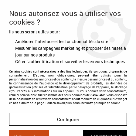
Frais de port offert à partir de 80€ d'achat
Nous autorisez-vous à utiliser vos
cookies ?
0
Ils nous seront utiles pour :
Améliorer l'interface et les fonctionnalités du site
Accueil
>
Equipement du cavalier
>
Accessoires
>
Eperons - Stick - Cravache - Chambrière
>
Cravache dressage
Mesurer les campagnes marketing et proposer des mises à
jour sur nos produits
Gérer l'authentification et surveiller les erreurs techniques
Certains cookies sont nécessaires à des fins techniques, ils sont donc dispensés de
consentement. D'autres, non obligatoires, peuvent être utilisés pour la
personnalisation des annonces et du contenu, la mesure des annonces et du contenu,
la connaissance de l'audience et le développement de produits, les données de
géolocalisation précises et l'identification par le balayage de l'appareil, le stockage
et/ou l'accès aux informations sur un appareil. Si vous donnez votre consentement,
celui-ci sera valable sur l’ensemble des sous-domaines de CAVALAND. Vous disposez
de la possibilité de retirer votre consentement à tout moment en cliquant sur le widget
en bas à droite de la page. Pour en savoir plus, consulter notre politique de cookie.
Configurer