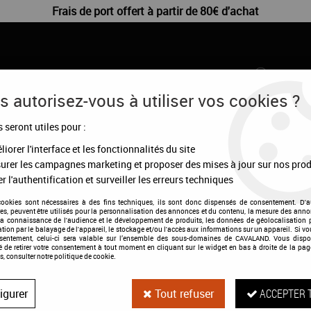
Frais de port offert à partir de 80€ d'achat
 autorisez-vous à utiliser vos cookies ?
s seront utiles pour :
CHIENS
DÉSTOCKAGE
CONFIGURATEUR
MA
iorer l'interface et les fonctionnalités du site
urer les campagnes marketing et proposer des mises à jour sur nos prod
r l'authentification et surveiller les erreurs techniques
cookies sont nécessaires à des fins techniques, ils sont donc dispensés de consentement. D'a
res, peuvent être utilisés pour la personnalisation des annonces et du contenu, la mesure des anno
la connaissance de l'audience et le développement de produits, les données de géolocalisation p
cation par le balayage de l'appareil, le stockage et/ou l'accès aux informations sur un appareil. Si 
Couverture Jers
nsentement, celui-ci sera valable sur l’ensemble des sous-domaines de CAVALAND. Vous dispo
té de retirer votre consentement à tout moment en cliquant sur le widget en bas à droite de la pag
s, consulter notre politique de cookie.
Soyez le premier à donner votre a
igurer
Tout refuser
ACCEPTER 
77
,
97
€
TTC
au lieu