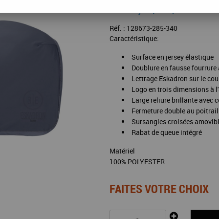
Valable jusqu'à épuisement 
Réf. :
128673-285-340
Caractéristique:
Surface en jersey élastique
Doublure en fausse fourrure 
Lettrage Eskadron sur le cou
Logo en trois dimensions à l'
Large reliure brillante avec 
Fermeture double au poitrail
Sursangles croisées amovib
Rabat de queue intégré
Matériel
100% POLYESTER
FAITES VOTRE CHOIX