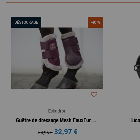
DÉSTOCKAGE
-40 %
Eskadron
Guêtre de dressage Mesh FauxFur Hertiage 23/24
Lic
32,97 €
54,95 €