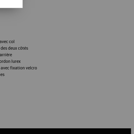
du stock
avec col
 des deux côtés
arrière
cordon lurex
 avec fixation velcro
les