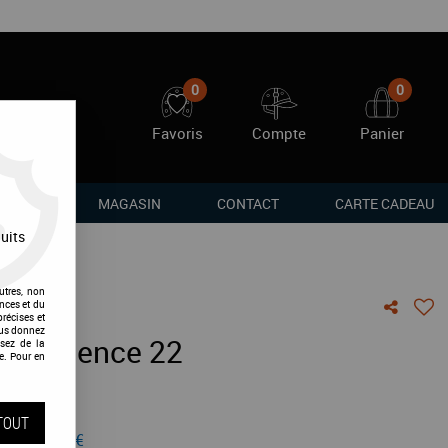
0
0
Favoris
Compte
Panier
RQUES
MAGASIN
CONTACT
CARTE CADEAU
uits
utres, non
nces et du
récises et
vous donnez
ey Essence 22
sez de la
e. Pour en
vis !
TOUT
 de
129,95
€