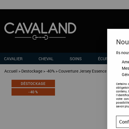
Nous
Ils nou
CAVALIER
CHEVAL
SOINS
ÉCURIES
Amél
Mes
Accueil
>
Destockage
>
-40%
>
Couverture Jersey Essence 22
Gére
DÉSTOCKAGE
Certains 
obligatoi
contenu, 
-
40
%
l'identifi
votre co
possibili
savoir plu
Conf